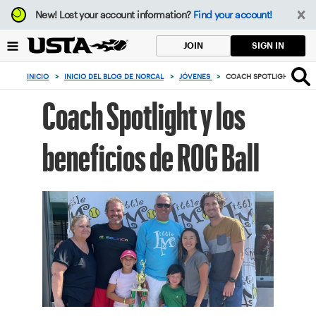
Enfoque
New!
Lost your account information?
Find your account!
desde
el
SIGN IN
JOIN
botón
de
INICIO
>
INICIO DEL BLOG DE NORCAL
>
JÓVENES
>
COACH SPOTLIGHT Y LOS 
volver
al
Coach Spotlight y los
principio
beneficios de ROG Ball