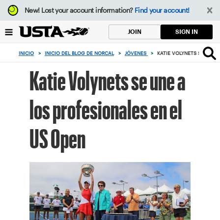
Enfoque
New!
Lost your account information?
Find your account!
desde
el
SIGN IN
JOIN
botón
de
INICIO
>
INICIO DEL BLOG DE NORCAL
>
JÓVENES
>
KATIE VOLYNETS SE UNE 
volver
al
Katie Volynets se une a
principio
los profesionales en el
US Open