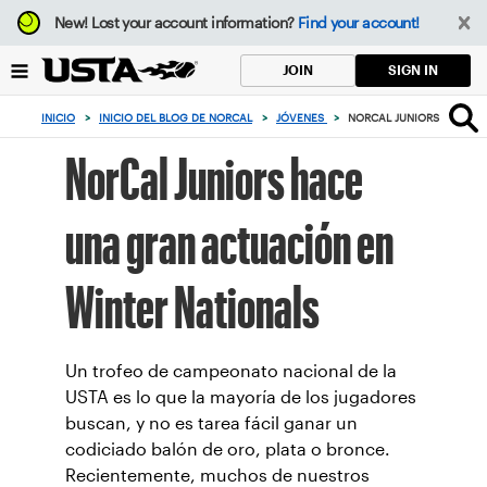
Enfoque
New!
Lost your account information?
Find your account!
desde
el
SIGN IN
JOIN
botón
de
INICIO
>
INICIO DEL BLOG DE NORCAL
>
JÓVENES
>
NORCAL JUNIORS HACE U
volver
al
NorCal Juniors hace
principio
una gran actuación en
Winter Nationals
Un trofeo de campeonato nacional de la
USTA es lo que la mayoría de los jugadores
buscan, y no es tarea fácil ganar un
codiciado balón de oro, plata o bronce.
Recientemente, muchos de nuestros