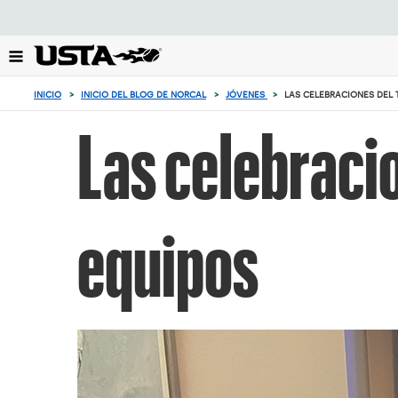
Enfoque
desde
el
botón
de
INICIO
>
INICIO DEL BLOG DE NORCAL
>
JÓVENES
>
LAS CELEBRACIONES DEL 
volver
al
Las celebracio
principio
equipos