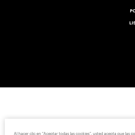
PO
LI
Al hacer clic en “Aceptar todas las cookies”, usted acepta que las c