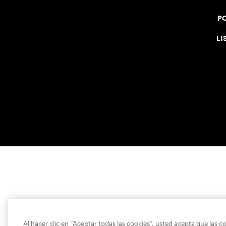
PO
LI
Al hacer clic en “Aceptar todas las cookies”, usted acepta que las c