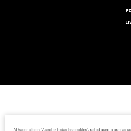
PO
LI
Al hacer clic en “Aceptar todas las cookies”, usted acepta que las c