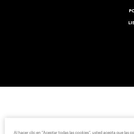
PO
LI
Al hacer clic en “Aceptar todas las cookies”, usted acepta que las c