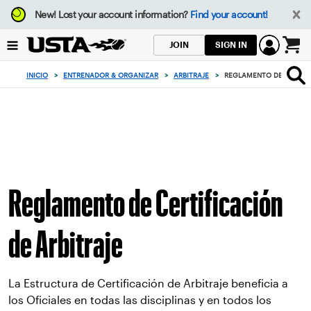
Enfoque
New!
Lost your account information?
Find your account!
desde
el
SIGN IN
JOIN
botón
0
de
artículos
INICIO
>
ENTRENADOR & ORGANIZAR
>
ARBITRAJE
>
REGLAMENTO DE CERTIFI
volver
en
al
el
principio
carrito
Reglamento de Certificación
de Arbitraje
La Estructura de Certificación de Arbitraje beneficia a
los Oficiales en todas las disciplinas y en todos los