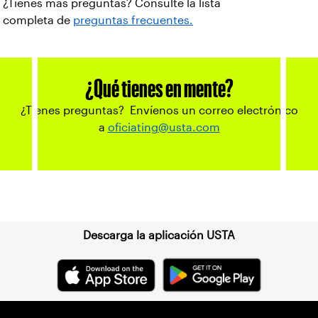
¿Tienes más preguntas? Consulte la lista
completa de
preguntas frecuentes.
Solo puede obtener crédito una vez por
completar un curso en línea o una
¿Qué tienes en mente?
experiencia de aprendizaje.
¿Tienes preguntas? Envíenos un correo electrónico
Ejemplo: si completa un curso en línea y
a
oficiating@usta.com
obtiene crédito por él, no obtendrá
crédito por completarlo nuevamente en
años futuros. Si recibe crédito por asistir
a un seminario web en vivo, no recibirá
Suscríbase a nuestro boletín
crédito por ver la grabación.
Descarga la aplicación USTA