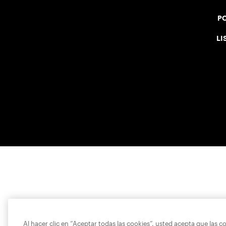
PO
LI
Al hacer clic en “Aceptar todas las cookies”, usted acepta que las c