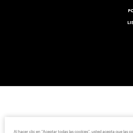
PO
LI
Al hacer clic en “Aceptar todas las cookies”, usted acepta que las c