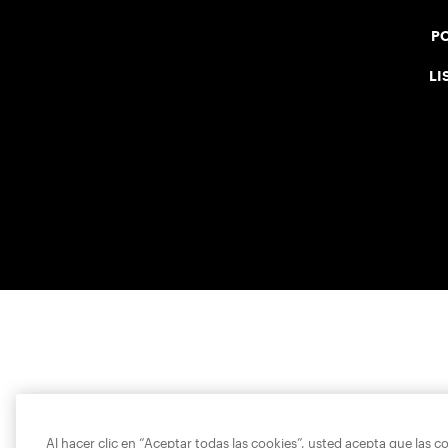
PO
LI
Al hacer clic en “Aceptar todas las cookies”, usted acepta que las c