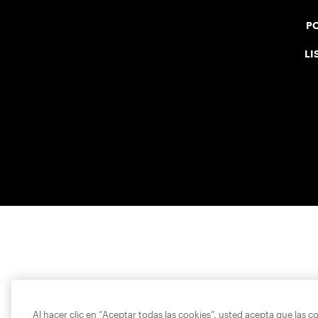
PO
LI
Al hacer clic en “Aceptar todas las cookies”, usted acepta que las c