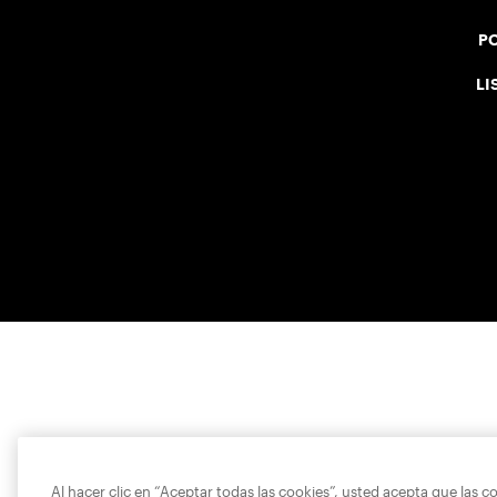
PO
LI
Al hacer clic en “Aceptar todas las cookies”, usted acepta que las c