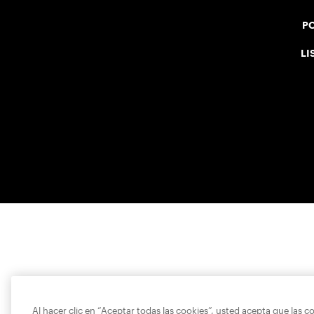
PO
LI
Al hacer clic en “Aceptar todas las cookies”, usted acepta que las c