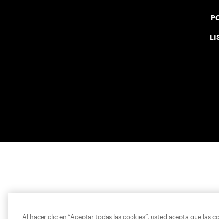
PO
LI
Al hacer clic en “Aceptar todas las cookies”, usted acepta que las c