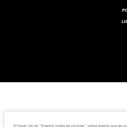
PO
LI
Al hacer clic en “Aceptar todas las cookies”, usted acepta que las c