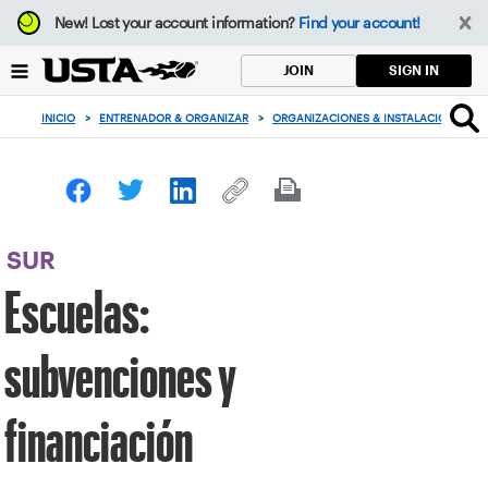
Enfoque
New!
Lost your account information?
Find your account!
desde
el
SIGN IN
JOIN
botón
de
INICIO
>
ENTRENADOR & ORGANIZAR
>
ORGANIZACIONES & INSTALACIONES
>
volver
al
principio
SUR
Escuelas:
subvenciones y
financiación