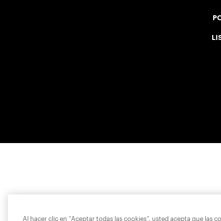
PO
LI
Al hacer clic en “Aceptar todas las cookies”, usted acepta que las c