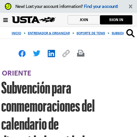
Enfoque
New!
Lost your account information?
Find your account!
desde
el
SIGN IN
JOIN
botón
de
INICIO
>
ENTRENADOR & ORGANIZAR
>
SOPORTE DE TENIS
>
SUBSIDIOS Y AS
volver
al
principio
ORIENTE
Subvención para
conmemoraciones del
calendario de