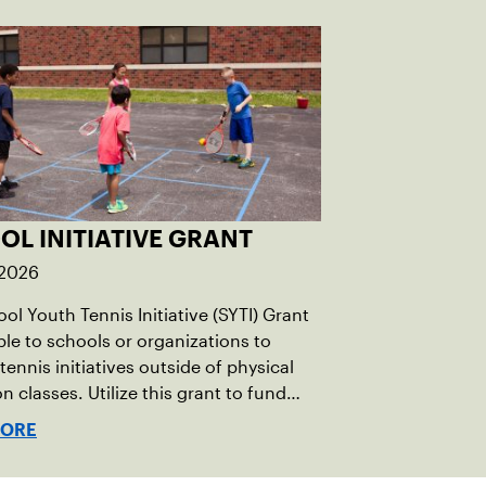
OL INITIATIVE GRANT
 2026
ol Youth Tennis Initiative (SYTI) Grant
able to schools or organizations to
tennis initiatives outside of physical
n classes. Utilize this grant to fund
rogramming related to after school
MORE
s, before school programs, intramural
 or during recess at a school, park or