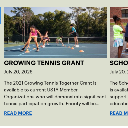
GROWING TENNIS GRANT
SCHO
July 20, 2026
July 20,
The 2021 Growing Tennis Together Grant is
The Scho
available to current USTA Member
is avail
Organizations who will demonstrate significant
support 
tennis participation growth. Priority will be
educatio
given to grant proposals which target youth
tennis p
READ MORE
READ 
initiatives, schools, diversity and inclusion and
program
innovative programming with measurable
programs