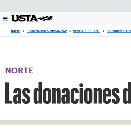
Enfoque
desde
el
botón
de
INICIO
>
ENTRENADOR & ORGANIZAR
>
SOPORTE DE TENIS
>
SUBSIDIOS Y AS
volver
al
principio
NORTE
Las donaciones 