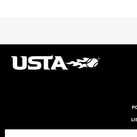
PO
LI