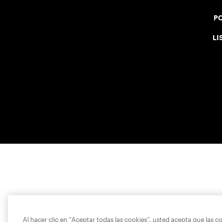
PO
LI
Al hacer clic en “Aceptar todas las cookies”, usted acepta que las c