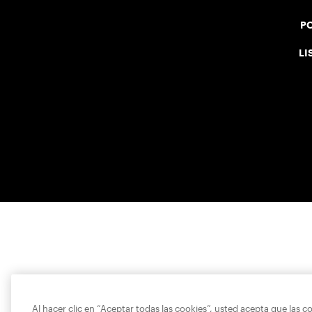
PO
LI
Al hacer clic en “Aceptar todas las cookies”, usted acepta que las c