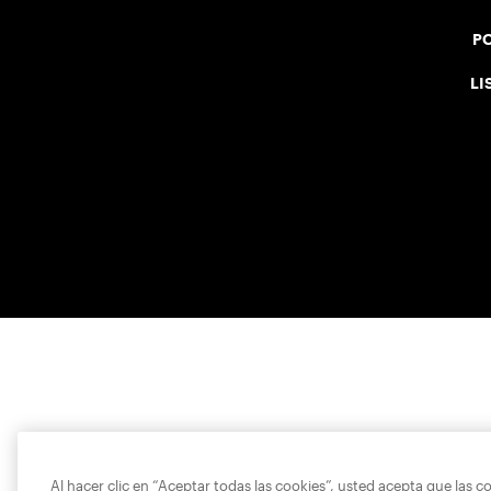
PO
LI
Al hacer clic en “Aceptar todas las cookies”, usted acepta que las c