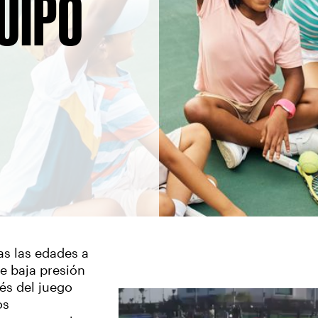
QUIPO
as las edades a
e baja presión
vés del juego
os