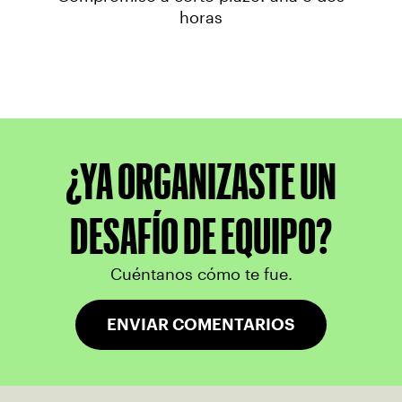
horas
¿YA ORGANIZASTE UN
DESAFÍO DE EQUIPO?
Cuéntanos cómo te fue.
ENVIAR COMENTARIOS