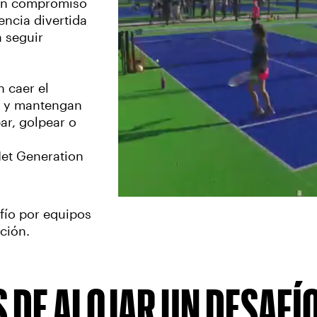
 un compromiso
ncia divertida
a seguir
n caer el
ed y mantengan
ar, golpear o
et Generation
fío por equipos
ción.
 DE ALOJAR UN DESAFÍ