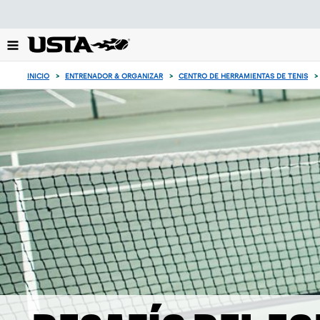
Enfoque
desde
el
botón
de
INICIO
>
ENTRENADOR & ORGANIZAR
>
CENTRO DE HERRAMIENTAS DE TENIS
>
volver
al
principio