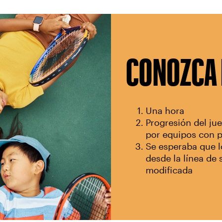
CONOZCA 
Una hora
Progresión del jue
por equipos con p
Se esperaba que l
desde la línea de
modificada