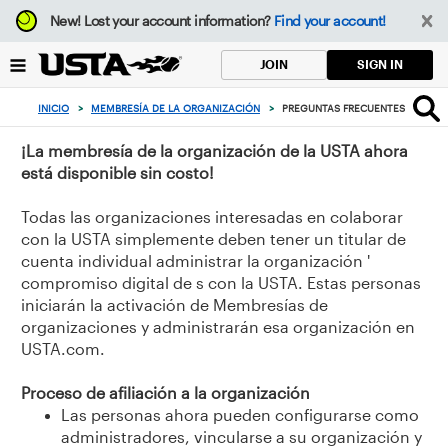
Enfoque
New!
Lost your account information?
Find your account!
desde
el
SIGN IN
JOIN
botón
de
INICIO
>
MEMBRESÍA DE LA ORGANIZACIÓN
>
PREGUNTAS FRECUENTES SOBRE L
volver
al
¡La membresía de la organización de la USTA ahora
principio
está disponible sin costo!
Todas las organizaciones interesadas en colaborar
con la USTA simplemente deben tener un titular de
cuenta individual administrar la organización '
compromiso digital de s con la USTA. Estas personas
iniciarán la activación de Membresías de
organizaciones y administrarán esa organización en
USTA.com.
Proceso de afiliación a la organización
Las personas ahora pueden configurarse como
administradores, vincularse a su organización y