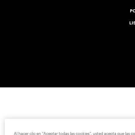
PO
LI
Al hacer clic en “Aceptar todas las cookies”, usted acepta que las c