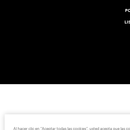
PO
LI
Al hacer clic en “Aceptar todas las cookies”, usted acepta que las c