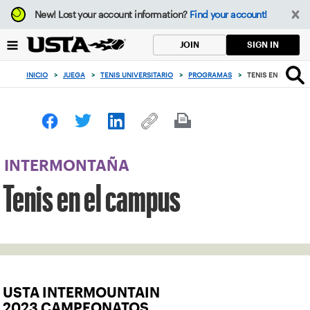
Enfoque
New!
Lost your account information?
Find your account!
desde
el
SIGN IN
JOIN
botón
de
INICIO
>
JUEGA
>
TENIS UNIVERSITARIO
>
PROGRAMAS
>
TENIS EN EL CAM
volver
al
principio
INTERMONTAÑA
Tenis en el campus
USTA INTERMOUNTAIN
2023 CAMPEONATOS