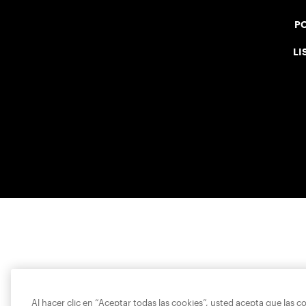
PO
LI
Al hacer clic en “Aceptar todas las cookies”, usted acepta que las c