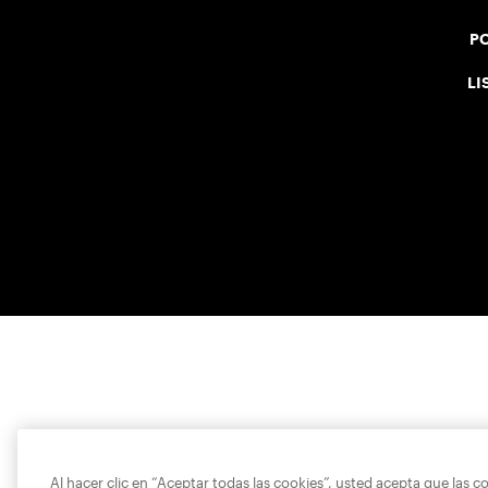
PO
LI
Al hacer clic en “Aceptar todas las cookies”, usted acepta que las c