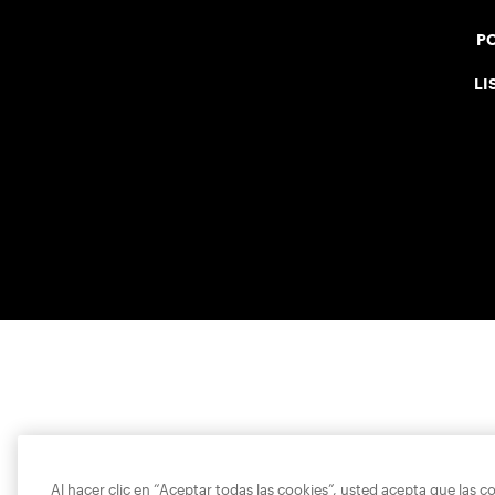
PO
LI
Al hacer clic en “Aceptar todas las cookies”, usted acepta que las c