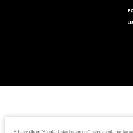
PO
LI
Al hacer clic en “Aceptar todas las cookies”, usted acepta que las c