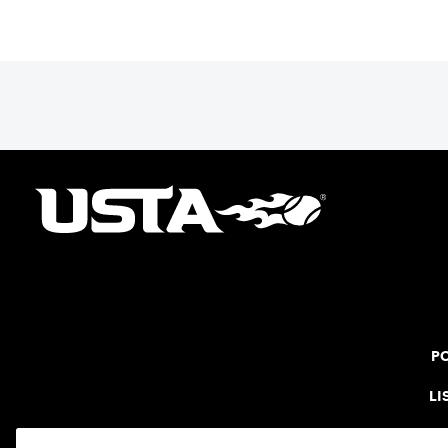
PO
LI