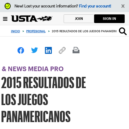
Enfoque
New!
Lost your account information?
Find your account!
desde
el
SIGN IN
JOIN
botón
de
INICIO
>
PROFESIONAL
>
2015 RESULTADOS DE LOS JUEGOS PANAMERICANOS
volver
al
principio
& NEWS MEDIA PRO
2015 RESULTADOS DE
LOS JUEGOS
PANAMERICANOS