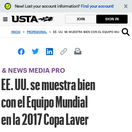
Enfoque
New!
Lost your account information?
Find your account!
desde
el
SIGN IN
JOIN
botón
de
INICIO
>
PROFESIONAL
>
EE. UU. SE MUESTRA BIEN CON EL EQUIPO MUNDIAL EN
volver
al
principio
& NEWS MEDIA PRO
EE. UU. se muestra bien
con el Equipo Mundial
en la 2017 Copa Laver