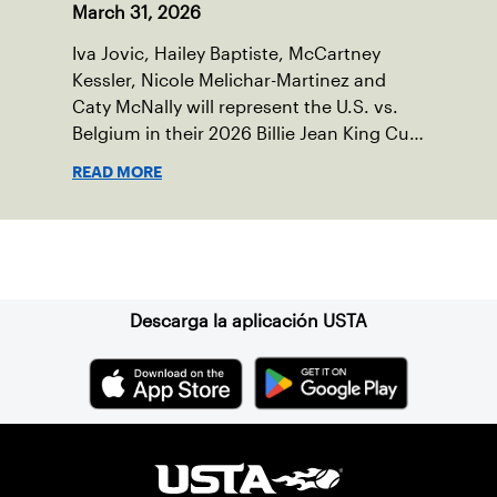
March 31, 2026
Iva Jovic, Hailey Baptiste, McCartney
Kessler, Nicole Melichar-Martinez and
Caty McNally will represent the U.S. vs.
Belgium in their 2026 Billie Jean King Cup
Qualifying tie, April 10-11 on indoor red
READ MORE
clay in Ostend, Belgium.
Suscríbase a nuestro boletín
Descarga la aplicación USTA