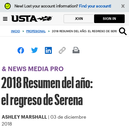
Enfoque
New!
Lost your account information?
Find your account!
desde
el
SIGN IN
JOIN
botón
de
INICIO
>
PROFESIONAL
>
2018 RESUMEN DEL AÑO: EL REGRESO DE SERENA
volver
al
principio
& NEWS MEDIA PRO
2018 Resumen del año:
el regreso de Serena
| 03 de diciembre
ASHLEY MARSHALL
2018