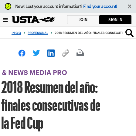
Enfoque
New!
Lost your account information?
Find your account!
desde
el
SIGN IN
JOIN
botón
de
INICIO
>
PROFESIONAL
>
2018 RESUMEN DEL AÑO: FINALES CONSECUTIVAS DE L
volver
al
principio
& NEWS MEDIA PRO
2018 Resumen del año:
finales consecutivas de
la Fed Cup