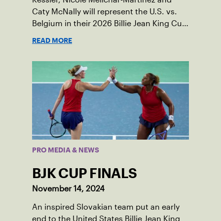
Caty McNally will represent the U.S. vs.
Belgium in their 2026 Billie Jean King Cup
Qualifying tie, April 10-11 on indoor red
READ MORE
clay in Ostend, Belgium.
PRO MEDIA & NEWS
BJK CUP FINALS
November 14, 2024
An inspired Slovakian team put an early
end to the United States Billie Jean King