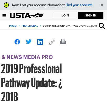
Enfoque
New!
Lost your account information?
Find your account!
desde
el
SIGN IN
JOIN
botón
de
INICIO
>
PROFESIONAL
>
2019 PROFESSIONAL PATHWAY UPDATE: ¿ 2018
volver
al
principio
& NEWS MEDIA PRO
2019 Professional
Pathway Update: ¿
2018