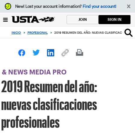
Enfoque
New!
Lost your account information?
Find your account!
desde
el
SIGN IN
JOIN
botón
de
INICIO
>
PROFESIONAL
>
2019 RESUMEN DEL AÑO: NUEVAS CLASIFICACIONES P
volver
al
principio
& NEWS MEDIA PRO
2019 Resumen del año:
nuevas clasificaciones
profesionales