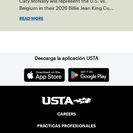
Caty McNally will represent the U.S. vs.
Belgium in their 2026 Billie Jean King Cup
Qualifying tie, April 10-11 on indoor red
READ MORE
clay in Ostend, Belgium.
Suscríbase a nuestro boletín
Descarga la aplicación USTA
CAREERS
PRÁCTICAS PROFESIONALES