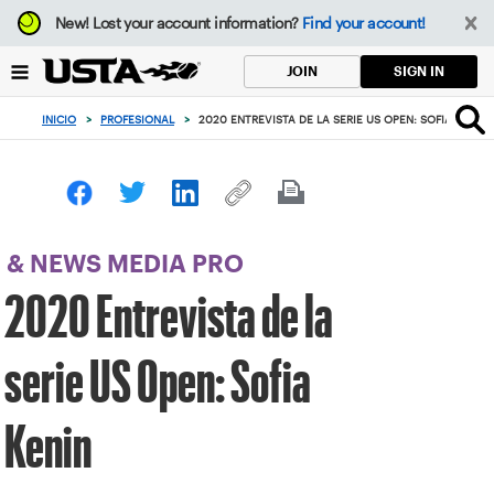
Enfoque
New!
Lost your account information?
Find your account!
desde
el
SIGN IN
JOIN
botón
de
INICIO
>
PROFESIONAL
>
2020 ENTREVISTA DE LA SERIE US OPEN: SOFIA KENIN
volver
al
principio
& NEWS MEDIA PRO
2020 Entrevista de la
serie US Open: Sofia
Kenin