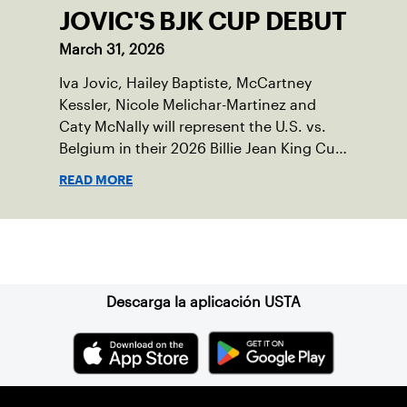
JOVIC'S BJK CUP DEBUT
March 31, 2026
Iva Jovic, Hailey Baptiste, McCartney
Kessler, Nicole Melichar-Martinez and
Caty McNally will represent the U.S. vs.
Belgium in their 2026 Billie Jean King Cup
Qualifying tie, April 10-11 on indoor red
READ MORE
clay in Ostend, Belgium.
Suscríbase a nuestro boletín
Descarga la aplicación USTA