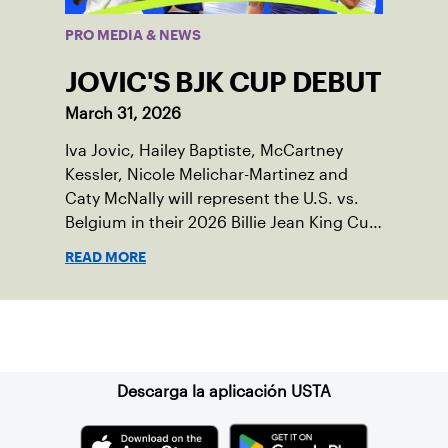
PRO MEDIA & NEWS
JOVIC'S BJK CUP DEBUT
March 31, 2026
Iva Jovic, Hailey Baptiste, McCartney
Kessler, Nicole Melichar-Martinez and
Caty McNally will represent the U.S. vs.
Belgium in their 2026 Billie Jean King Cup
Qualifying tie, April 10-11 on indoor red
READ MORE
clay in Ostend, Belgium.
Suscríbase a nuestro boletín
Descarga la aplicación USTA