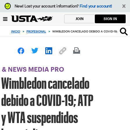
Enfoque
New!
Lost your account information?
Find your account!
desde
el
SIGN IN
JOIN
botón
de
INICIO
>
PROFESIONAL
>
WIMBLEDON CANCELADO DEBIDO A COVID-19; ATP Y W
volver
al
principio
& NEWS MEDIA PRO
Wimbledon cancelado
debido a COVID-19; ATP
y WTA suspendidos