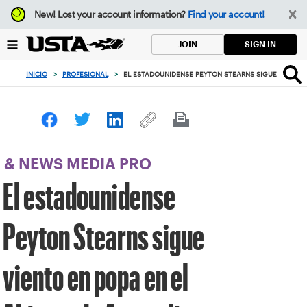
Enfoque
New!
Lost your account information?
Find your account!
desde
el
SIGN IN
JOIN
botón
de
INICIO
>
PROFESIONAL
>
EL ESTADOUNIDENSE PEYTON STEARNS SIGUE VIENTO 
volver
al
principio
& NEWS MEDIA PRO
El estadounidense
Peyton Stearns sigue
viento en popa en el