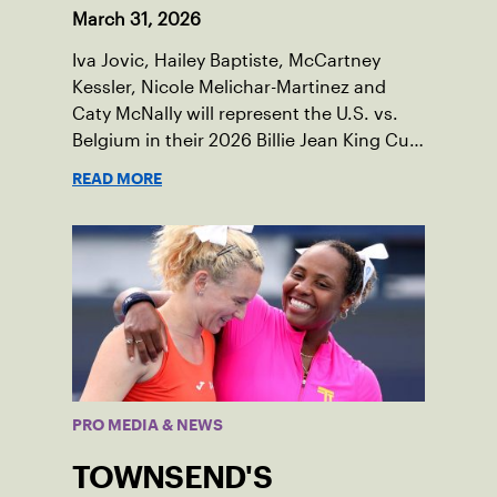
March 31, 2026
Iva Jovic, Hailey Baptiste, McCartney
Kessler, Nicole Melichar-Martinez and
Caty McNally will represent the U.S. vs.
Belgium in their 2026 Billie Jean King Cup
Qualifying tie, April 10-11 on indoor red
READ MORE
clay in Ostend, Belgium.
PRO MEDIA & NEWS
TOWNSEND'S