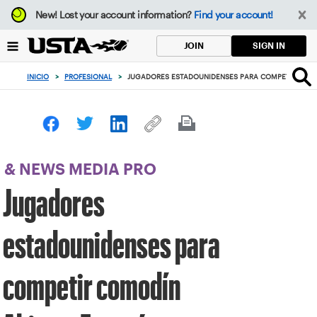
Enfoque
New!
Lost your account information?
Find your account!
desde
el
SIGN IN
JOIN
botón
de
INICIO
>
PROFESIONAL
>
JUGADORES ESTADOUNIDENSES PARA COMPETIR COMO
volver
al
principio
& NEWS MEDIA PRO
Jugadores
estadounidenses para
competir comodín