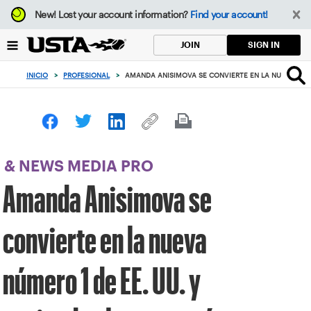
Enfoque
New!
Lost your account information?
Find your account!
desde
el
SIGN IN
JOIN
botón
de
INICIO
>
PROFESIONAL
>
AMANDA ANISIMOVA SE CONVIERTE EN LA NUEVA NÚM
volver
al
principio
& NEWS MEDIA PRO
Amanda Anisimova se
convierte en la nueva
número 1 de EE. UU. y