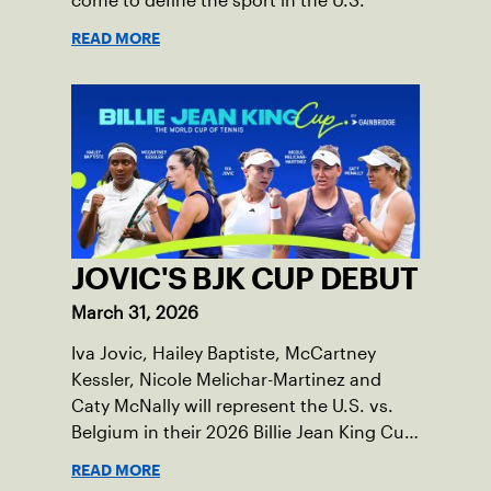
come to define the sport in the U.S.
READ MORE
JOVIC'S BJK CUP DEBUT
March 31, 2026
Iva Jovic, Hailey Baptiste, McCartney
Kessler, Nicole Melichar-Martinez and
Caty McNally will represent the U.S. vs.
Belgium in their 2026 Billie Jean King Cup
Qualifying tie, April 10-11 on indoor red
READ MORE
clay in Ostend, Belgium.