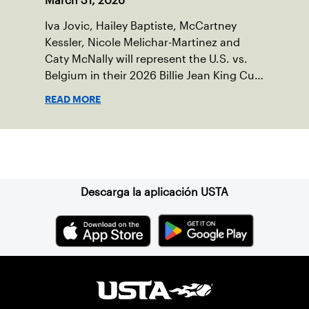
March 31, 2026
Iva Jovic, Hailey Baptiste, McCartney
Kessler, Nicole Melichar-Martinez and
Caty McNally will represent the U.S. vs.
Belgium in their 2026 Billie Jean King Cup
Qualifying tie, April 10-11 on indoor red
READ MORE
clay in Ostend, Belgium.
Suscríbase a nuestro boletín
Descarga la aplicación USTA