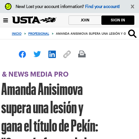
Enfoque
New!
Lost your account information?
Find your account!
desde
el
SIGN IN
JOIN
botón
de
INICIO
>
PROFESIONAL
>
AMANDA ANISIMOVA SUPERA UNA LESIÓN Y GANA EL TÍ
volver
al
principio
& NEWS MEDIA PRO
Amanda Anisimova
supera una lesión y
gana el título de Pekín: