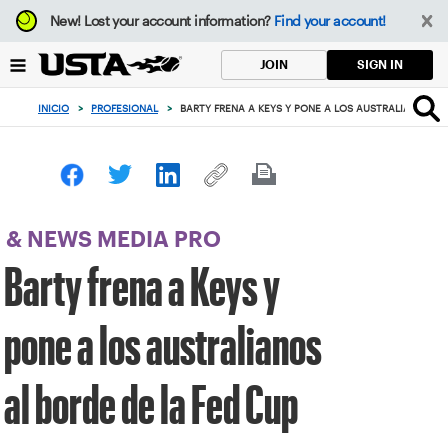
Enfoque
New!
Lost your account information?
Find your account!
desde
el
SIGN IN
JOIN
botón
de
INICIO
>
PROFESIONAL
>
BARTY FRENA A KEYS Y PONE A LOS AUSTRALIANOS AL
volver
al
principio
& NEWS MEDIA PRO
Barty frena a Keys y
pone a los australianos
al borde de la Fed Cup