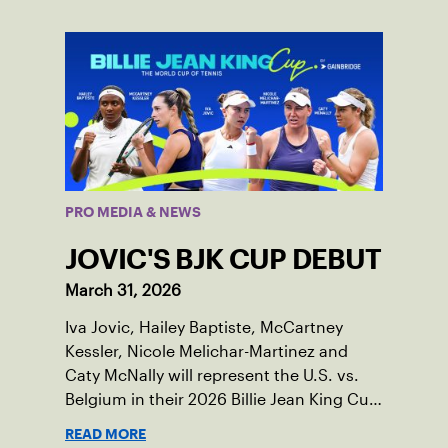
PRO MEDIA & NEWS
JOVIC'S BJK CUP DEBUT
March 31, 2026
Iva Jovic, Hailey Baptiste, McCartney
Kessler, Nicole Melichar-Martinez and
Caty McNally will represent the U.S. vs.
Belgium in their 2026 Billie Jean King Cup
Qualifying tie, April 10-11 on indoor red
READ MORE
clay in Ostend, Belgium.