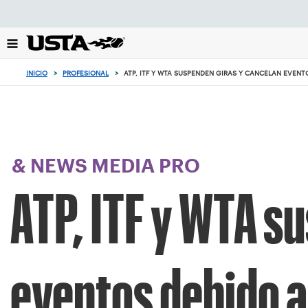
Enfoque
desde
el
botón
de
INICIO
>
PROFESIONAL
>
ATP, ITF Y WTA SUSPENDEN GIRAS Y CANCELAN EVENT
volver
al
principio
& NEWS MEDIA PRO
ATP, ITF y WTA s
eventos debido 