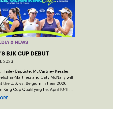
EDIA & NEWS
'S BJK CUP DEBUT
1, 2026
c, Hailey Baptiste, McCartney Kessler,
elichar-Martinez and Caty McNally will
t the U.S. vs. Belgium in their 2026
an King Cup Qualifying tie, April 10-11 on
ed clay in Ostend, Belgium.
MORE