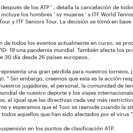
después de los ATP ' , detalla la cancelación de tod
 incluye los hombres ' sy mujeres ' s ITF World Tennis
our y ITF Seniors Tour. La decisión se tomó en base 
 de todos los eventos actualmente en curso, se pro
VID- 19 una pandemia mundial. También afecta los pr
de 30 día desde 26 países europeos.
y representa una gran pérdida para nuestros torneos, 
zi. " Sin embargo, creemos que esta es la acción res
uestros jugadores, el personal, la comunidad de teni
undial de nuestro deporte y los viajes internacional
es, al igual que las directivas cada vez más restricti
te y esperamos que el Tour se reanude cuando la sit
odos aquellos que han sido afectados por el virus "
uspensión en los puntos de clasificación ATP.