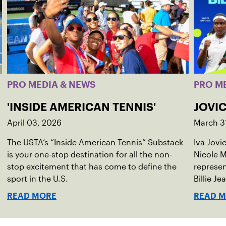
PRO MEDIA & NEWS
PRO M
'INSIDE AMERICAN TENNIS'
JOVIC
April 03, 2026
March 3
The USTA’s “Inside American Tennis” Substack
Iva Jovi
is your one-stop destination for all the non-
Nicole M
stop excitement that has come to define the
represen
sport in the U.S.
Billie Je
indoor r
READ MORE
READ 