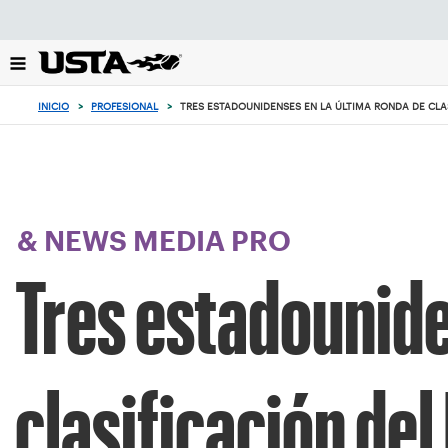
Enfoque
desde
el
botón
de
INICIO
>
PROFESIONAL
>
TRES ESTADOUNIDENSES EN LA ÚLTIMA RONDA DE CLA
volver
al
principio
& NEWS MEDIA PRO
Tres estadounide
clasificación del