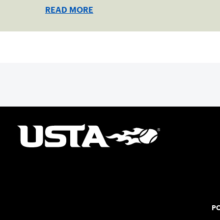
READ MORE
PO