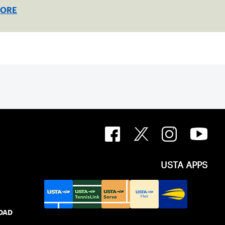
ed clay in Ostend, Belgium.
MORE
USTA APPS
IDAD