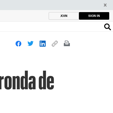
SIGN IN
JOIN
 ronda de