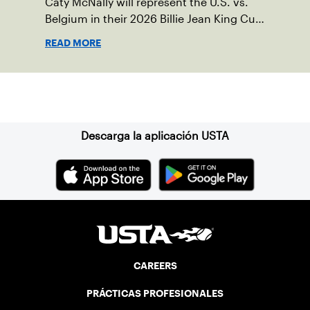
Caty McNally will represent the U.S. vs.
Belgium in their 2026 Billie Jean King Cup
Qualifying tie, April 10-11 on indoor red
READ MORE
clay in Ostend, Belgium.
Suscríbase a nuestro boletín
Descarga la aplicación USTA
CAREERS
PRÁCTICAS PROFESIONALES