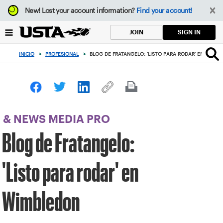
Enfoque
New!
Lost your account information?
Find your account!
desde
el
SIGN IN
JOIN
botón
de
INICIO
>
PROFESIONAL
>
BLOG DE FRATANGELO: 'LISTO PARA RODAR' EN WIMB
volver
al
principio
& NEWS MEDIA PRO
Blog de Fratangelo:
'Listo para rodar' en
Wimbledon